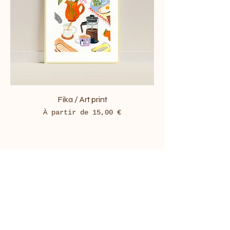
Fika / Art print
Prix promotionnel
À partir de
15,00 €
Papier Coton
Home
Shop