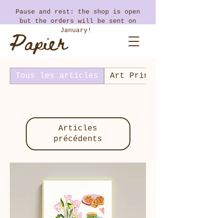
​Pause and rest: the shop is open
but the orders will be sent on
Papier
January!
Coton
Tous les articles
Art Prints
Articles
précédents